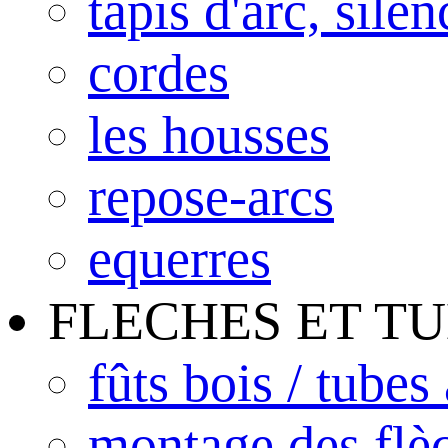
tapis d'arc, sile
cordes
les housses
repose-arcs
equerres
FLECHES ET T
fûts bois / tubes
montage des flè