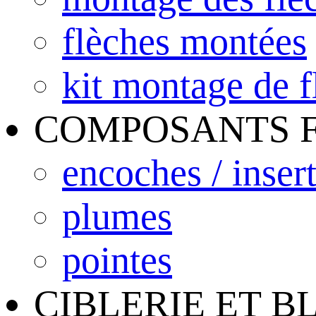
flèches montées
kit montage de f
COMPOSANTS 
encoches / inser
plumes
pointes
CIBLERIE ET B