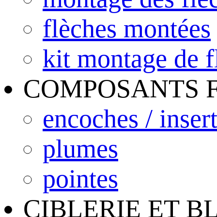
flèches montées
kit montage de f
COMPOSANTS 
encoches / inser
plumes
pointes
CIBLERIE ET B