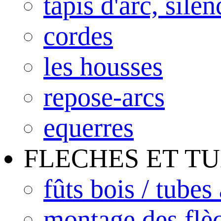
tapis d'arc, sile
cordes
les housses
repose-arcs
equerres
FLECHES ET T
fûts bois / tubes
montage des flè